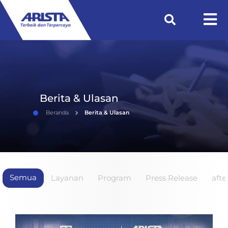
Berita & Ulasan
Beranda
Berita & Ulasan
Semua
Layanan
Program
Press Release
afte