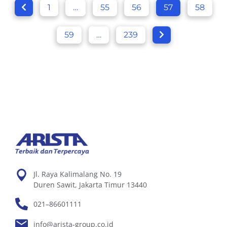
1
…
55
56
57
58
59
…
239
Jl. Raya Kalimalang No. 19
Duren Sawit, Jakarta Timur 13440
021–86601111
info@arista-group.co.id