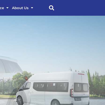
ice
About Us