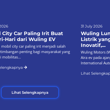
 2026
31 July 2026
 City Car Paling Irit Buat
Wuling Lun
i-Hari dari Wuling EV
Listrik ya
Inovatif,...
mobil city car paling irit menjadi salah
rtimbangan penting bagi masyarakat yang
Wuling Motors (W
 mobilitas...
Aira ev pada aja
International Aut
Selengkapnya
Lihat Selengka
Lihat Selengkapnya