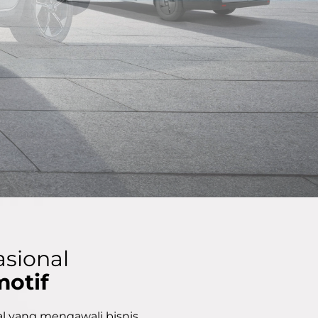
asional
motif
l yang mengawali bisnis