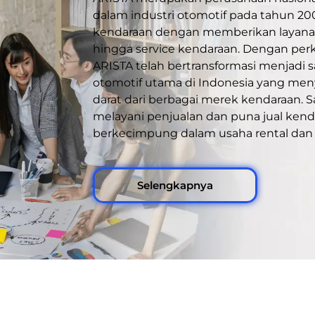
dalam industri otomotif pada tahun 20
kendaraan dengan memberikan layanan
hingga service kendaraan. Dengan pe
ARISTA telah bertransformasi menjadi 
otomotif utama di Indonesia yang meny
darat dari berbagai merek kendaraan. S
melayani penjualan dan puna jual kend
berkecimpung dalam usaha rental dan 
Selengkapnya