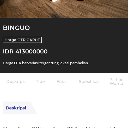
BINGUO
Harga OTR
GARUT
IDR 413000000
Harga OTR bervariasi tergantung lokasi pembelian
Pilihan
Deskripsi
Tipe
Fitur
Spesifikasi
Warna
Deskripsi