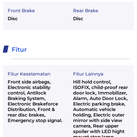
Front Brake
Rear Brake
Disc
Disc
Fitur
Fitur Keselamatan
Fitur Lainnya
Front side airbags,
Hill hold control,
Electronic stability
ISOFIX, child-proof rear
control, Antilock
door lock, Immobilizer,
Braking System,
Alarm, Auto Door Lock,
Electronic Brakeforce
Electric parking brake,
Distribution, Front &
Automatic vehicle
rear disc brakes,
holding, Electric outer
Emergency stop signal.
mirror with side view
camera, Rear upper
spoiler with LED hight
mount stop lamp