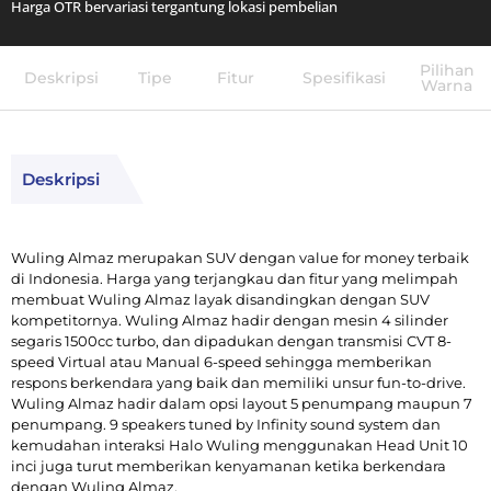
Harga OTR bervariasi tergantung lokasi pembelian
Pilihan
Deskripsi
Tipe
Fitur
Spesifikasi
Warna
Deskripsi
Wuling Almaz merupakan SUV dengan value for money terbaik
di Indonesia. Harga yang terjangkau dan fitur yang melimpah
membuat Wuling Almaz layak disandingkan dengan SUV
kompetitornya. Wuling Almaz hadir dengan mesin 4 silinder
segaris 1500cc turbo, dan dipadukan dengan transmisi CVT 8-
speed Virtual atau Manual 6-speed sehingga memberikan
respons berkendara yang baik dan memiliki unsur fun-to-drive.
Wuling Almaz hadir dalam opsi layout 5 penumpang maupun 7
penumpang. 9 speakers tuned by Infinity sound system dan
kemudahan interaksi Halo Wuling menggunakan Head Unit 10
inci juga turut memberikan kenyamanan ketika berkendara
dengan Wuling Almaz.