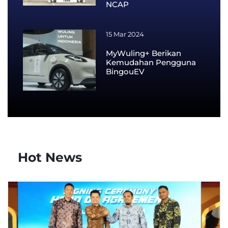
NCAP
15 Mar 2024
MyWuling+ Berikan
Kemudahan Pengguna
BingouEV
Hot News