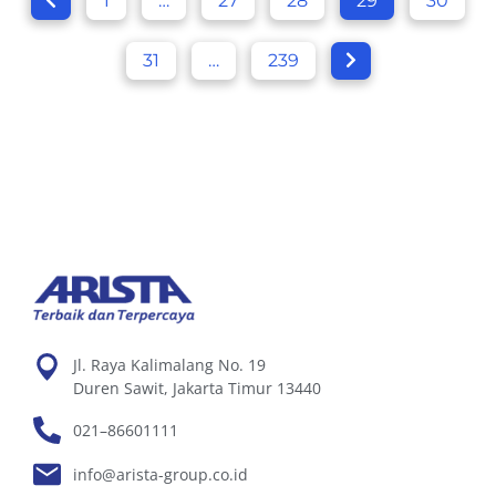
1
…
27
28
29
30
31
…
239
Jl. Raya Kalimalang No. 19
Duren Sawit, Jakarta Timur 13440
021–86601111
info@arista-group.co.id