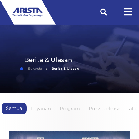
Berita & Ulasan
Beranda
Berita & Ulasan
Semua
Layanan
Program
Press Release
afte