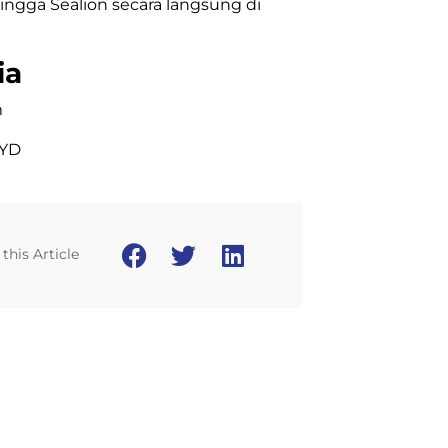
ingga Sealion secara langsung di
ia
m
BYD
this Article