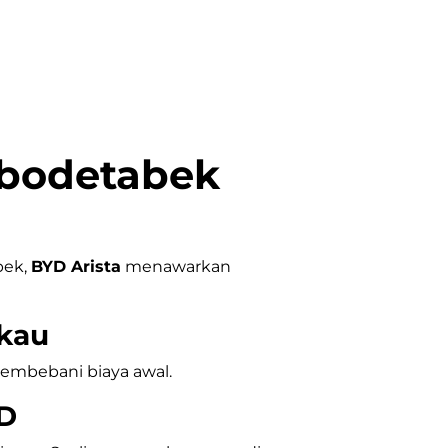
abodetabek
bek,
BYD Arista
menawarkan
gkau
embebani biaya awal.
YD