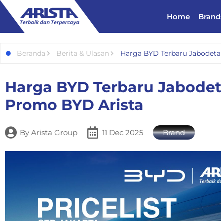
Home
Brand
Beranda
Berita & Ulasan
Harga BYD Terbaru Jabodeta
Harga BYD Terbaru Jabodet
Promo BYD Arista
By
Arista Group
11 Dec 2025
Brand