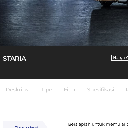
STARIA
Harga 
Deskripsi
Tipe
Fitur
Spesifikasi
Bersiaplah untuk memulai pe