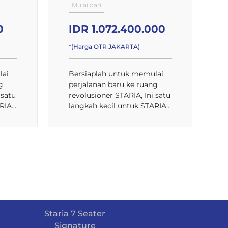
Mulai dari
0
IDR 1.072.400.000
*(Harga OTR JAKARTA)
lai
Bersiaplah untuk memulai
g
perjalanan baru ke ruang
 satu
revolusioner STARIA, Ini satu
IA...
langkah kecil untuk STARIA...
Staria 7 Seater
Signature