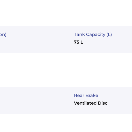
on)
Tank Capacity (L)
75 L
Rear Brake
Ventilated Disc