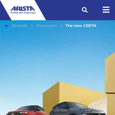
Beranda
Showroom
The new CRETA