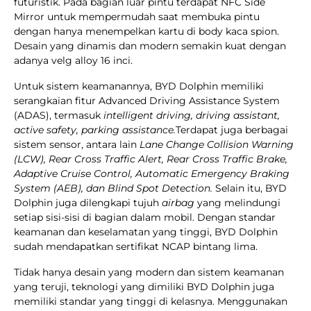
futuristik. Pada bagian luar pintu terdapat NFC Side
Mirror untuk mempermudah saat membuka pintu
dengan hanya menempelkan kartu di body kaca spion.
Desain yang dinamis dan modern semakin kuat dengan
adanya velg alloy 16 inci.
Untuk sistem keamanannya, BYD Dolphin memiliki
serangkaian fitur Advanced Driving Assistance System
(ADAS), termasuk
intelligent driving, driving assistant,
active safety,
parking assistance.
Terdapat juga berbagai
sistem sensor, antara lain
Lane Change Collision Warning
(LCW), Rear Cross Traffic Alert, Rear Cross Traffic Brake,
Adaptive Cruise Control, Automatic Emergency Braking
System (AEB), dan Blind Spot Detection.
Selain itu, BYD
Dolphin juga dilengkapi tujuh
airbag
yang melindungi
setiap sisi-sisi di bagian dalam mobil. Dengan standar
keamanan dan keselamatan yang tinggi, BYD Dolphin
sudah mendapatkan sertifikat NCAP bintang lima.
Tidak hanya desain yang modern dan sistem keamanan
yang teruji, teknologi yang dimiliki BYD Dolphin juga
memiliki standar yang tinggi di kelasnya. Menggunakan