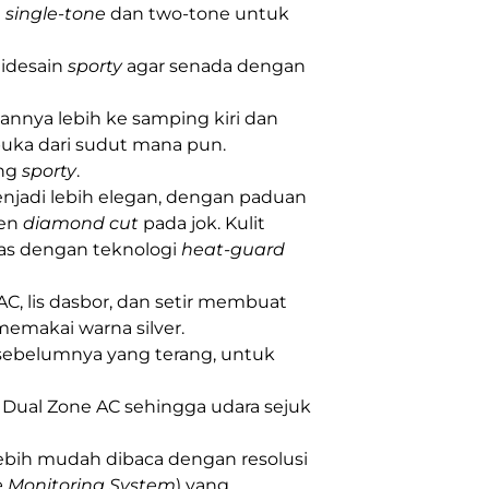
n
single-tone
dan two-tone untuk
idesain
sporty
agar senada dengan
annya lebih ke samping kiri dan
ibuka dari sudut mana pun.
ng
sporty
.
menjadi lebih elegan, dengan paduan
sen
diamond cut
pada jok. Kulit
anas dengan teknologi
heat-guard
C, lis dasbor, dan setir membuat
emakai warna silver.
 sebelumnya yang terang, untuk
Dual Zone AC sehingga udara sejuk
bih mudah dibaca dengan resolusi
re Monitoring System
) yang