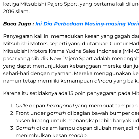
ketiga Mitsubishi Pajero Sport, yang pertama kali dilun
2016 silam.
Baca Juga :
Ini Dia Perbedaan Masing-masing Varia
Penyegaran kali ini memadukan kesan yang gagah d
Mitsubishi Motors, seperti yang diutarakan Guntur Har
Mitsubishi Motors Krama Yudha Sales Indonesia (MMKS
pasar yang dibidik New Pajero Sport adalah menengah
yang dapat menunjukkan kebanggaan mereka dan ju
sehari-hari dengan nyaman. Mereka menggunakan ken
namun tetap memiliki kemampuan
offroad
yang baik.
Karena itu setidaknya ada 15 poin penyegaran pada Mi
Grille
depan
hexagonal
yang membuat tampilan 
Front under
garnish
di bagian bawah bumper den
aksen lubang untuk menangkap lebih banyak ud
Garnish
di dalam lampu depan diubah menjadi h
menimbulkan kesan
macho
.