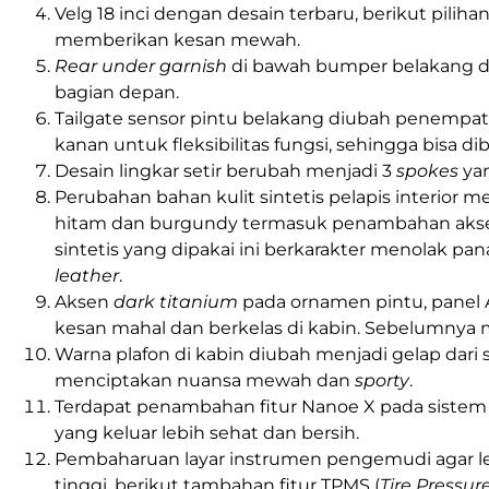
Velg 18 inci dengan desain terbaru, berikut piliha
memberikan kesan mewah.
Rear under garnish
di bawah bumper belakang d
bagian depan.
Tailgate sensor pintu belakang diubah penempat
kanan untuk fleksibilitas fungsi, sehingga bisa d
Desain lingkar setir berubah menjadi 3
spokes
ya
Perubahan bahan kulit sintetis pelapis interior 
hitam dan burgundy termasuk penambahan ak
sintetis yang dipakai ini berkarakter menolak p
leather
.
Aksen
dark titanium
pada ornamen pintu, panel A
kesan mahal dan berkelas di kabin. Sebelumnya m
Warna plafon di kabin diubah menjadi gelap dari
menciptakan nuansa mewah dan
sporty
.
Terdapat penambahan fitur Nanoe X pada sistem 
yang keluar lebih sehat dan bersih.
Pembaharuan layar instrumen pengemudi agar le
tinggi, berikut tambahan fitur TPMS (
Tire Pressu