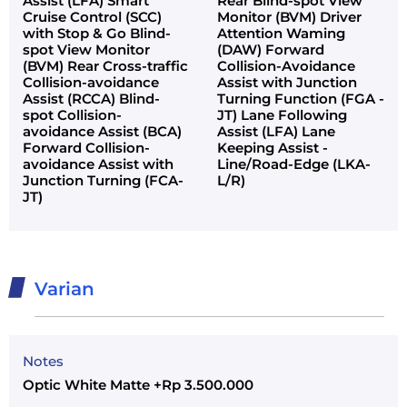
Assist (LFA) Smart
Rear Blind-spot View
Cruise Control (SCC)
Monitor (BVM) Driver
with Stop & Go Blind-
Attention Waming
spot View Monitor
(DAW) Forward
(BVM) Rear Cross-traffic
Collision-Avoidance
Collision-avoidance
Assist with Junction
Assist (RCCA) Blind-
Turning Function (FGA -
spot Collision-
JT) Lane Following
avoidance Assist (BCA)
Assist (LFA) Lane
Forward Collision-
Keeping Assist -
avoidance Assist with
Line/Road-Edge (LKA-
Junction Turning (FCA-
L/R)
JT)
Varian
Notes
Optic White Matte +Rp 3.500.000