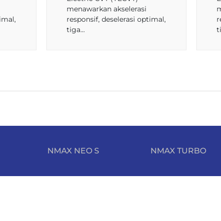
menawarkan akselerasi
m
imal,
responsif, deselerasi optimal,
r
tiga...
t
NMAX NEO S
NMAX TURBO