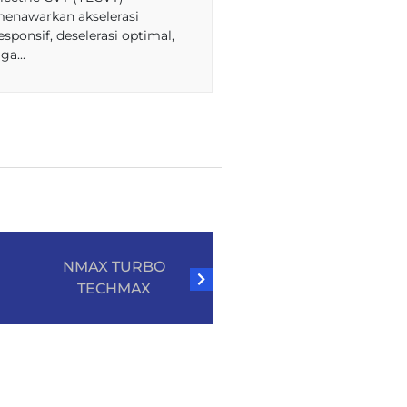
enawarkan akselerasi
menawarkan akselera
esponsif, deselerasi optimal,
responsif, deselerasi 
iga...
tiga...
NMAX TURBO
NMAX TURBO
TECHMAX
TECHMAX
ULTIMATE