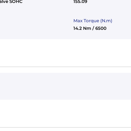
Valve SOHC
155.09
Max Torque (N.m)
14.2 Nm / 6500