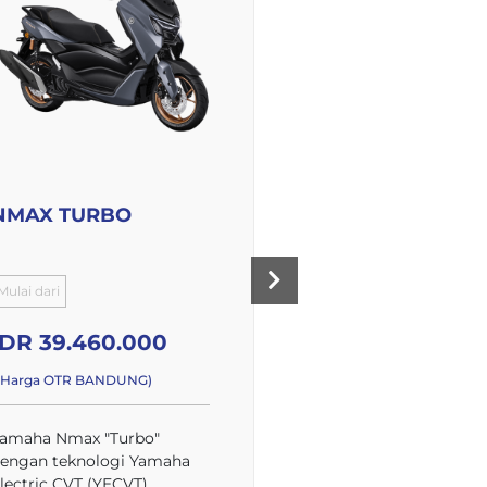
NMAX TURBO
NMAX TURBO
TECHMAX
Mulai dari
Mulai dari
IDR 39.460.000
IDR 44.965.00
(Harga OTR BANDUNG)
*(Harga OTR BANDUNG)
amaha Nmax "Turbo"
Yamaha Nmax "Turbo
engan teknologi Yamaha
dengan teknologi Ya
lectric CVT (YECVT)
Electric CVT (YECVT)