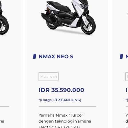
NMAX NEO S
Mulai dari
IDR 35.590.000
*(Harga OTR BANDUNG)
*
Yamaha Nmax "Turbo"
Y
ha
dengan teknologi Yamaha
d
Electric CVT (YECVT)
E