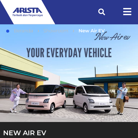
Beranda
Showroom
New Air EV
NEW AIR EV