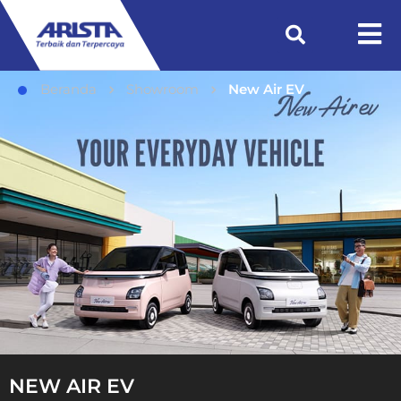
Beranda
Showroom
New Air EV
NEW AIR EV