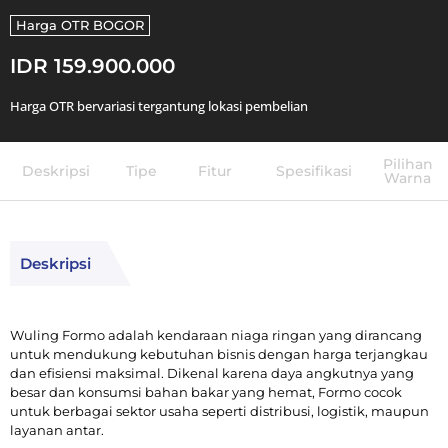
Harga OTR
BOGOR
IDR 159.900.000
Harga OTR bervariasi tergantung lokasi pembelian
Pilihan
Deskripsi
Tipe
Fitur
Spesifikasi
Warna
Deskripsi
Wuling Formo adalah kendaraan niaga ringan yang dirancang
untuk mendukung kebutuhan bisnis dengan harga terjangkau
dan efisiensi maksimal. Dikenal karena daya angkutnya yang
besar dan konsumsi bahan bakar yang hemat, Formo cocok
untuk berbagai sektor usaha seperti distribusi, logistik, maupun
layanan antar.