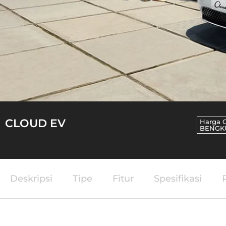
CLOUD EV
Harga 
BENGK
Deskripsi
Tipe
Fitur
Spesifikasi