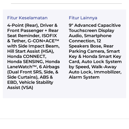
Fitur Keselamatan
Fitur Lainnya
4-Point (Rear), Driver &
9" Advanced Capacitive
Front Passenger + Rear
Touchscreen Display
Seat Reminder, ISOFIX
Audio, Smartphone
& Tether, G-CON+ACE™
Connection, 12
with Side Impact Beam,
Speakers Bose, Rear
Hill Start Assist (HSA),
Parking Camera, Smart
Honda CONNECT,
Key & Honda Smart Key
Honda SENSING, Honda
Card, Auto Lock System
LaneWatch™, 6 Airbags
by Speed, Walk-Away
(Dual Front SRS, Side, &
Auto Lock, Immobilizer,
Side Curtains), ABS &
Alarm System
EBD, Vehicle Stability
Assist (VSA)