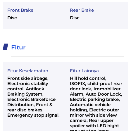
Front Brake
Rear Brake
Disc
Disc
Fitur
Fitur Keselamatan
Fitur Lainnya
Front side airbags,
Hill hold control,
Electronic stability
ISOFIX, child-proof rear
control, Antilock
door lock, Immobilizer,
Braking System,
Alarm, Auto Door Lock,
Electronic Brakeforce
Electric parking brake,
Distribution, Front &
Automatic vehicle
rear disc brakes,
holding, Electric outer
Emergency stop signal.
mirror with side view
camera, Rear upper
spoiler with LED hight
mount stop lamp