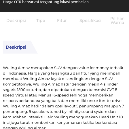
Harga OTR bervariasi tergantung lokasi pembelian
Pilihan
Deskripsi
Tipe
Fitur
Spesifikasi
Warna
Deskripsi
Wuling Almaz merupakan SUV dengan value for money terbaik
di Indonesia. Harga yang terjangkau dan fitur yang melimpah
membuat Wuling Almaz layak disandingkan dengan SUV
kompetitornya. Wuling Almaz hadir dengan mesin 4 silinder
segaris 1500cc turbo, dan dipadukan dengan transmisi CVT 8-
speed Virtual atau Manual 6-speed sehingga memberikan
respons berkendara yang baik dan memiliki unsur fun-to-drive.
Wuling Almaz hadir dalam opsi layout 5 penumpang maupun 7
penumpang. 9 speakers tuned by Infinity sound system dan
kemudahan interaksi Halo Wuling menggunakan Head Unit 10
inci juga turut memberikan kenyamanan ketika berkendara
dengan Wuling Almaz.