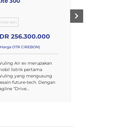
Lite 300
Long Range
Mulai dari
Mulai dari
IDR 256.300.000
IDR 313.200.0
(Harga OTR CIREBON)
*(Harga OTR CIREBON)
uling Air ev merupakan
Wuling Air ev merup
obil listrik pertama
mobil listrik pertama
uling yang mengusung
Wuling yang mengu
esain future-tech. Dengan
desain future-tech. 
agline “Drive...
tagline “Drive...