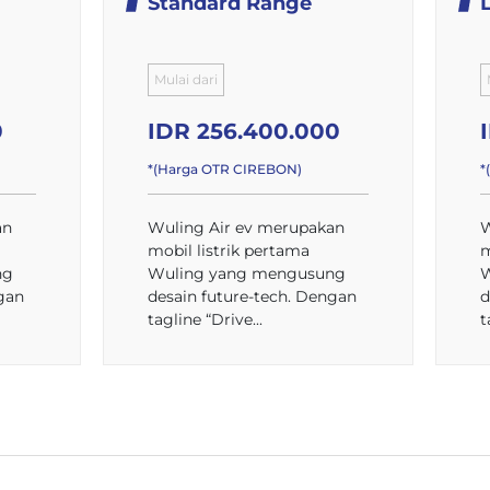
Standard Range
Mulai dari
0
IDR 256.400.000
*(Harga OTR CIREBON)
*
an
Wuling Air ev merupakan
W
mobil listrik pertama
m
ng
Wuling yang mengusung
W
gan
desain future-tech. Dengan
d
tagline “Drive...
t