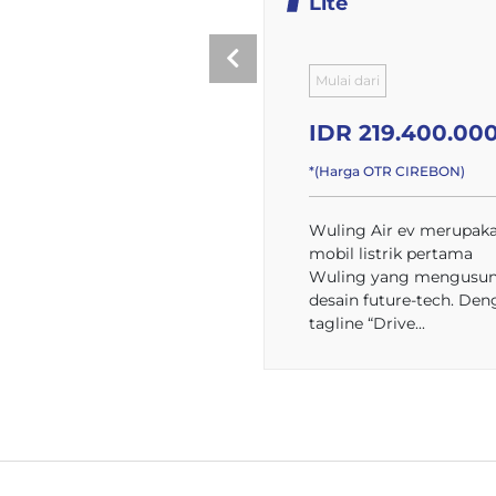
Lite
Mulai dari
IDR 219.400.00
*(Harga OTR CIREBON)
Wuling Air ev merupak
mobil listrik pertama
Wuling yang mengusu
desain future-tech. Den
tagline “Drive...