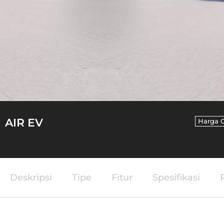
AIR EV
Harga 
Deskripsi
Tipe
Fitur
Spesifikasi