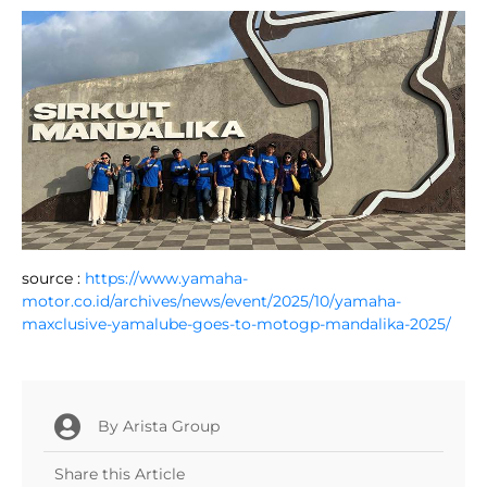
source :
https://www.yamaha-
motor.co.id/archives/news/event/2025/10/yamaha-
maxclusive-yamalube-goes-to-motogp-mandalika-2025/
By
Arista Group
Share this Article