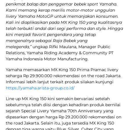
penikmat balap dan penggemar bebek sport Yamaha.
Kami memang kerap merilis motor-motor unggulan
livery Yamaha MotoGP untuk memanjakan konsumen.
Kali ini diaplikasikan pada MX King 150 yang kualitasnya
telah terbukti andal dari segi performa dan style. Hingga
kini menjadi favorit pengendara yang tetap
mengenalnya sebagai Raja Bebek yang
melegenda,”
ungkap Rifki Maulana, Manager Public
Relations, Yamaha Riding Academy & Community PT
Yamaha Indonesia Motor Manufacturing.
Yamaha memasarkan MX King 150 Prima Pramac livery
seharga Rp 29.900.000 rekomendasi on the road Jakarta.
Informasi lebih lanjut terkait produk silakan kunjungi
https://yamaha.arista-group.co.id/
Line up MX King 150 kini semakin bervariasi setelah
sebelumnya telah diisi dengan kehadiran produk bernilai
sejarah Special Livery Yamaha 70th Anniversary yang
dipasarkan dengan harga Rp 29.200.000 rekomendasi on
the road Jakarta. Selain itu, juga tersedia MX King 150
dengan tiga warna yaitu Blue, Silver, Cyber City yang