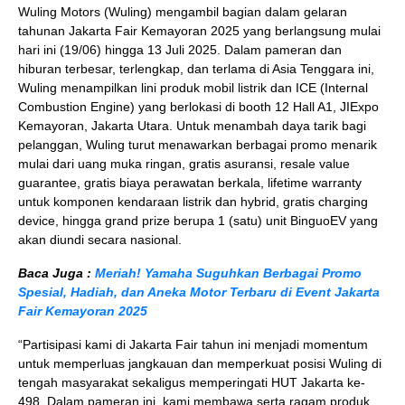
Wuling Motors (Wuling) mengambil bagian dalam gelaran
tahunan Jakarta Fair Kemayoran 2025 yang berlangsung mulai
hari ini (19/06) hingga 13 Juli 2025. Dalam pameran dan
hiburan terbesar, terlengkap, dan terlama di Asia Tenggara ini,
Wuling menampilkan lini produk mobil listrik dan ICE (Internal
Combustion Engine) yang berlokasi di booth 12 Hall A1, JIExpo
Kemayoran, Jakarta Utara. Untuk menambah daya tarik bagi
pelanggan, Wuling turut menawarkan berbagai promo menarik
mulai dari uang muka ringan, gratis asuransi, resale value
guarantee, gratis biaya perawatan berkala, lifetime warranty
untuk komponen kendaraan listrik dan hybrid, gratis charging
device, hingga grand prize berupa 1 (satu) unit BinguoEV yang
akan diundi secara nasional.
Baca Juga :
Meriah! Yamaha Suguhkan Berbagai Promo
Spesial, Hadiah, dan Aneka Motor Terbaru di Event Jakarta
Fair Kemayoran 2025
“Partisipasi kami di Jakarta Fair tahun ini menjadi momentum
untuk memperluas jangkauan dan memperkuat posisi Wuling di
tengah masyarakat sekaligus memperingati HUT Jakarta ke-
498. Dalam pameran ini, kami membawa serta ragam produk