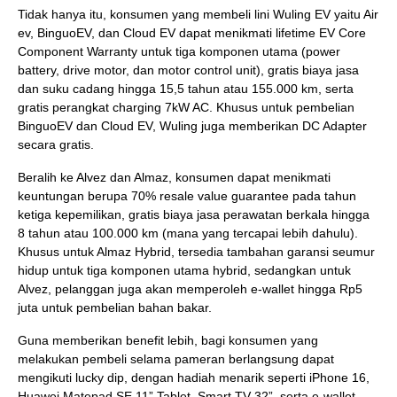
Tidak hanya itu, konsumen yang membeli lini Wuling EV yaitu Air
ev, BinguoEV, dan Cloud EV dapat menikmati lifetime EV Core
Component Warranty untuk tiga komponen utama (power
battery, drive motor, dan motor control unit), gratis biaya jasa
dan suku cadang hingga 15,5 tahun atau 155.000 km, serta
gratis perangkat charging 7kW AC. Khusus untuk pembelian
BinguoEV dan Cloud EV, Wuling juga memberikan DC Adapter
secara gratis.
Beralih ke Alvez dan Almaz, konsumen dapat menikmati
keuntungan berupa 70% resale value guarantee pada tahun
ketiga kepemilikan, gratis biaya jasa perawatan berkala hingga
8 tahun atau 100.000 km (mana yang tercapai lebih dahulu).
Khusus untuk Almaz Hybrid, tersedia tambahan garansi seumur
hidup untuk tiga komponen utama hybrid, sedangkan untuk
Alvez, pelanggan juga akan memperoleh e-wallet hingga Rp5
juta untuk pembelian bahan bakar.
Guna memberikan benefit lebih, bagi konsumen yang
melakukan pembeli selama pameran berlangsung dapat
mengikuti lucky dip, dengan hadiah menarik seperti iPhone 16,
Huawei Matepad SE 11” Tablet, Smart TV 32”, serta e-wallet