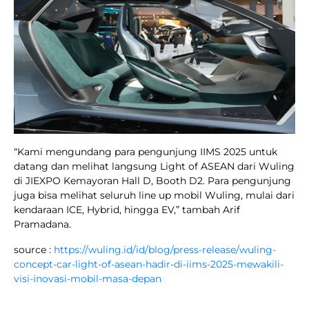
“Kami mengundang para pengunjung IIMS 2025 untuk
datang dan melihat langsung Light of ASEAN dari Wuling
di JIEXPO Kemayoran Hall D, Booth D2. Para pengunjung
juga bisa melihat seluruh line up mobil Wuling, mulai dari
kendaraan ICE, Hybrid, hingga EV,” tambah Arif
Pramadana.
source :
https://wuling.id/id/blog/press-release/wuling-
concept-car-light-of-asean-hadir-di-iims-2025-mewakili-
visi-inovasi-mobil-masa-depan