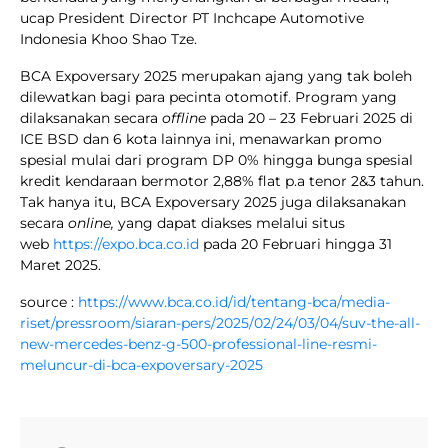
ucap President Director PT Inchcape Automotive
Indonesia Khoo Shao Tze.
BCA Expoversary 2025 merupakan ajang yang tak boleh
dilewatkan bagi para pecinta otomotif. Program yang
dilaksanakan secara
offline
pada 20 – 23 Februari 2025 di
ICE BSD dan 6 kota lainnya ini, menawarkan promo
spesial mulai dari program DP 0% hingga bunga spesial
kredit kendaraan bermotor 2,88% flat p.a tenor 2&3 tahun.
Tak hanya itu, BCA Expoversary 2025 juga dilaksanakan
secara
online,
yang dapat diakses melalui situs
web
https://expo.bca.co.id
pada 20 Februari hingga 31
Maret 2025.
source :
https://www.bca.co.id/id/tentang-bca/media-
riset/pressroom/siaran-pers/2025/02/24/03/04/suv-the-all-
new-mercedes-benz-g-500-professional-line-resmi-
meluncur-di-bca-expoversary-2025