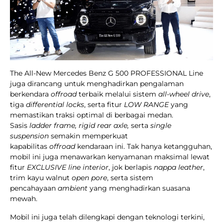
The All-New Mercedes Benz G 500 PROFESSIONAL Line
juga dirancang untuk menghadirkan pengalaman
berkendara
offroad
terbaik melalui sistem
all-wheel drive
,
tiga
differential locks
, serta fitur
LOW RANGE
yang
memastikan traksi optimal di berbagai medan.
Sasis
ladder frame, rigid rear axle,
serta
single
suspension
semakin memperkuat
kapabilitas
offroad
kendaraan ini. Tak hanya ketangguhan,
mobil ini juga menawarkan kenyamanan maksimal lewat
fitur
EXCLUSIVE line interior
, jok berlapis
nappa leather
,
trim kayu walnut
open pore
, serta sistem
pencahayaan
ambient
yang menghadirkan suasana
mewah.
Mobil ini juga telah dilengkapi dengan teknologi terkini,