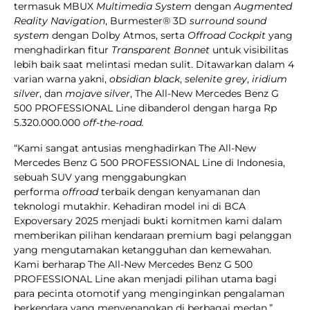
termasuk MBUX
Multimedia System
dengan
Augmented
Reality Navigation
, Burmester® 3D
surround sound
system
dengan Dolby Atmos, serta
Offroad Cockpit
yang
menghadirkan fitur
Transparent Bonnet
untuk visibilitas
lebih baik saat melintasi medan sulit. Ditawarkan dalam 4
varian warna yakni,
obsidian black
,
selenite grey
,
iridium
silver
, dan
mojave silver
, The All-New Mercedes Benz G
500 PROFESSIONAL Line dibanderol dengan harga Rp
5.320.000.000
off-the-road.
“Kami sangat antusias menghadirkan The All-New
Mercedes Benz G 500 PROFESSIONAL Line di Indonesia,
sebuah SUV yang menggabungkan
performa
offroad
terbaik dengan kenyamanan dan
teknologi mutakhir. Kehadiran model ini di BCA
Expoversary 2025 menjadi bukti komitmen kami dalam
memberikan pilihan kendaraan premium bagi pelanggan
yang mengutamakan ketangguhan dan kemewahan.
Kami berharap The All-New Mercedes Benz G 500
PROFESSIONAL Line akan menjadi pilihan utama bagi
para pecinta otomotif yang menginginkan pengalaman
berkendara yang menyenangkan di berbagai medan,”