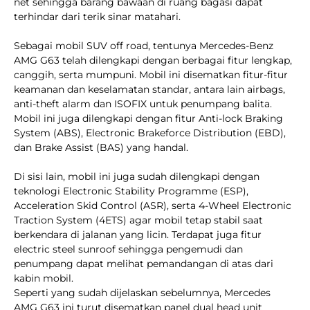
net sehingga barang bawaan di ruang bagasi dapat
terhindar dari terik sinar matahari.
Sebagai mobil SUV off road, tentunya Mercedes-Benz
AMG G63 telah dilengkapi dengan berbagai fitur lengkap,
canggih, serta mumpuni. Mobil ini disematkan fitur-fitur
keamanan dan keselamatan standar, antara lain airbags,
anti-theft alarm dan ISOFIX untuk penumpang balita.
Mobil ini juga dilengkapi dengan fitur Anti-lock Braking
System (ABS), Electronic Brakeforce Distribution (EBD),
dan Brake Assist (BAS) yang handal.
Di sisi lain, mobil ini juga sudah dilengkapi dengan
teknologi Electronic Stability Programme (ESP),
Acceleration Skid Control (ASR), serta 4-Wheel Electronic
Traction System (4ETS) agar mobil tetap stabil saat
berkendara di jalanan yang licin. Terdapat juga fitur
electric steel sunroof sehingga pengemudi dan
penumpang dapat melihat pemandangan di atas dari
kabin mobil.
Seperti yang sudah dijelaskan sebelumnya, Mercedes
AMG G63 ini turut disematkan panel dual head unit