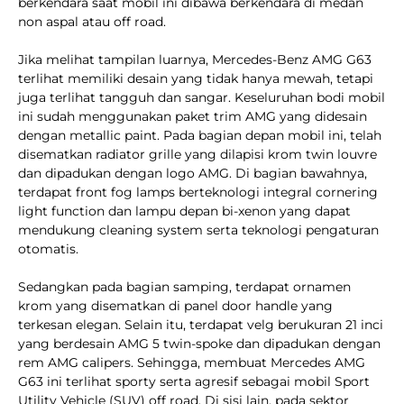
berkendara saat mobil ini dibawa berkendara di medan
non aspal atau off road.
Jika melihat tampilan luarnya, Mercedes-Benz AMG G63
terlihat memiliki desain yang tidak hanya mewah, tetapi
juga terlihat tangguh dan sangar. Keseluruhan bodi mobil
ini sudah menggunakan paket trim AMG yang didesain
dengan metallic paint. Pada bagian depan mobil ini, telah
disematkan radiator grille yang dilapisi krom twin louvre
dan dipadukan dengan logo AMG. Di bagian bawahnya,
terdapat front fog lamps berteknologi integral cornering
light function dan lampu depan bi-xenon yang dapat
mendukung cleaning system serta teknologi pengaturan
otomatis.
Sedangkan pada bagian samping, terdapat ornamen
krom yang disematkan di panel door handle yang
terkesan elegan. Selain itu, terdapat velg berukuran 21 inci
yang berdesain AMG 5 twin-spoke dan dipadukan dengan
rem AMG calipers. Sehingga, membuat Mercedes AMG
G63 ini terlihat sporty serta agresif sebagai mobil Sport
Utility Vehicle (SUV) off road. Di sisi lain, pada sektor