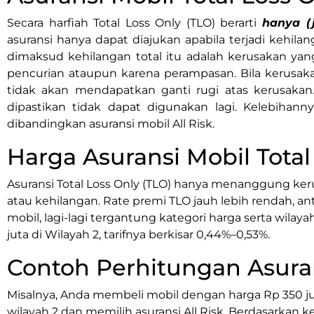
Secara harfiah Total Loss Only (TLO) berarti
hanya (j
asuransi hanya dapat diajukan apabila terjadi kehilan
dimaksud kehilangan total itu adalah kerusakan yang
pencurian ataupun karena perampasan. Bila kerusaka
tidak akan mendapatkan ganti rugi atas kerusakan
dipastikan tidak dapat digunakan lagi. Kelebihann
dibandingkan asuransi mobil All Risk.
Harga Asuransi Mobil Total
Asuransi Total Loss Only (TLO) hanya menanggung keru
atau kehilangan. Rate premi TLO jauh lebih rendah, an
mobil, lagi-lagi tergantung kategori harga serta wilay
juta di Wilayah 2, tarifnya berkisar 0,44%–0,53%.
Contoh Perhitungan Asura
Misalnya, Anda membeli mobil dengan harga Rp 350 ju
wilayah 2 dan memilih asuransi All Risk. Berdasarkan k