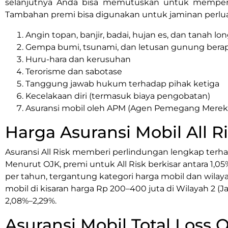
selanjutnya Anda bisa memutuskan untuk memperl
Tambahan premi bisa digunakan untuk jaminan perluasa
Angin topan, banjir, badai, hujan es, dan tanah lo
Gempa bumi, tsunami, dan letusan gunung berap
Huru-hara dan kerusuhan
Terorisme dan sabotase
Tanggung jawab hukum terhadap pihak ketiga
Kecelakaan diri (termasuk biaya pengobatan)
Asuransi mobil oleh APM (Agen Pemegang Merek
Harga Asuransi Mobil All R
Asuransi All Risk memberi perlindungan lengkap terha
Menurut OJK, premi untuk All Risk berkisar antara 1,0
per tahun, tergantung kategori harga mobil dan wilaya
mobil di kisaran harga Rp 200–400 juta di Wilayah 2 (Jak
2,08%–2,29%.
Asuransi Mobil Total Loss 