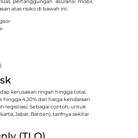
uas pertanggungan asuransi mobil.
n atas risiko di bawah ini:
ngsor
i
)
isk
dap kerusakan ringan hingga total.
5% hingga 4,20% dari harga kendaraan
h registrasi. Sebagai contoh, untuk
arta, Jabar, Banten), tarifnya sekitar
Only (TLO)