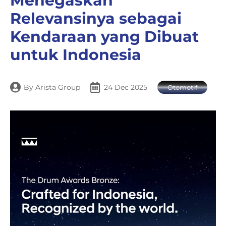
Menegaskan
Relevansinya sebagai
Kendaraan yang Dibuat
untuk Indonesia
By
Arista Group
24 Dec 2025
Otomotif