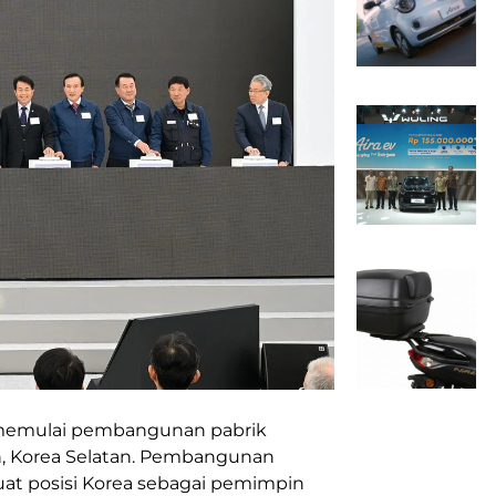
 memulai pembangunan pabrik
n,
Korea
Selatan. Pembangunan
uat posisi
Korea
sebagai pemimpin