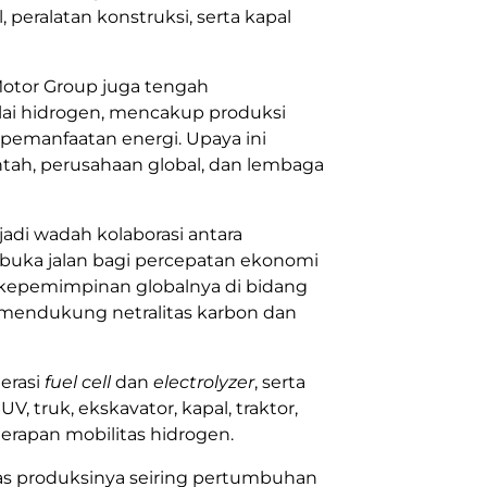
eralatan konstruksi, serta kapal
otor
Group juga tengah
lai hidrogen, mencakup produksi
 pemanfaatan energi. Upaya ini
ntah, perusahaan global, dan lembaga
adi wadah kolaborasi antara
mbuka jalan bagi percepatan ekonomi
kepemimpinan globalnya di bidang
 mendukung netralitas karbon dan
erasi
fuel cell
dan
electrolyzer
, serta
 truk, ekskavator, kapal, traktor,
erapan mobilitas hidrogen.
tas produksinya seiring pertumbuhan