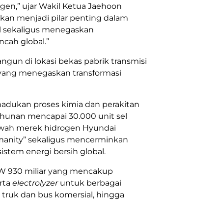
gen,” ujar Wakil Ketua Jaehoon
kan menjadi pilar penting dalam
 sekaligus menegaskan
cah global.”
angun di lokasi bekas pabrik transmisi
 yang menegaskan transformasi
madukan proses kimia dan perakitan
ahunan mencapai 30.000 unit sel
bawah merek hidrogen
Hyundai
manity” sekaligus mencerminkan
tem energi bersih global.
KRW 930 miliar yang mencakup
erta
electrolyzer
untuk berbagai
 truk dan bus komersial, hingga