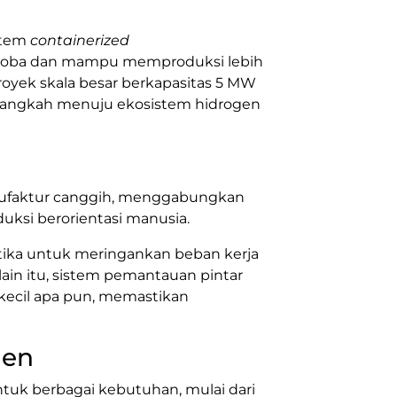
istem
containerized
i coba dan mampu memproduksi lebih
 proyek skala besar berkapasitas 5 MW
 langkah menuju ekosistem hidrogen
manufaktur canggih, menggabungkan
ksi berorientasi manusia.
tika untuk meringankan beban kerja
lain itu, sistem pemantauan pintar
kecil apa pun, memastikan
gen
ntuk berbagai kebutuhan, mulai dari