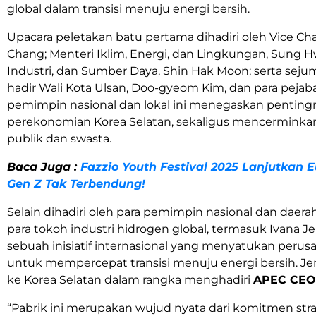
global dalam transisi menuju energi bersih.
Upacara peletakan batu pertama dihadiri oleh Vice Ch
Chang; Menteri Iklim, Energi, dan Lingkungan, Sung 
Industri, dan Sumber Daya, Shin Hak Moon; serta sejum
hadir Wali Kota Ulsan, Doo-gyeom Kim, dan para pejaba
pemimpin nasional dan lokal ini menegaskan pentingn
perekonomian
Korea
Selatan, sekaligus mencerminkan 
publik dan swasta.
Baca Juga :
Fazzio Youth Festival 2025 Lanjutkan E
Gen Z Tak Terbendung!
Selain dihadiri oleh para pemimpin nasional dan daerah
para tokoh industri hidrogen global, termasuk Ivana
sebuah inisiatif internasional yang menyatukan per
untuk mempercepat transisi menuju energi bersih. J
ke
Korea
Selatan dalam rangka menghadiri
APEC CEO
“Pabrik ini merupakan wujud nyata dari komitmen str