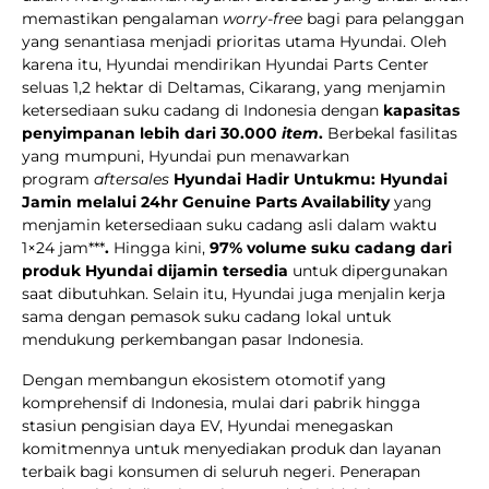
memastikan pengalaman
worry-free
bagi para pelanggan
yang senantiasa menjadi prioritas utama Hyundai. Oleh
karena itu, Hyundai mendirikan Hyundai Parts Center
seluas 1,2 hektar di Deltamas, Cikarang, yang menjamin
ketersediaan suku cadang di Indonesia dengan
kapasitas
penyimpanan lebih dari 30.000
item
.
Berbekal fasilitas
yang mumpuni, Hyundai pun menawarkan
program
aftersales
Hyundai Hadir Untukmu: Hyundai
Jamin melalui 24hr Genuine Parts Availability
yang
menjamin ketersediaan suku cadang asli dalam waktu
1×24 jam***
.
Hingga kini,
97% volume suku cadang dari
produk Hyundai dijamin tersedia
untuk dipergunakan
saat dibutuhkan. Selain itu, Hyundai juga menjalin kerja
sama dengan pemasok suku cadang lokal untuk
mendukung perkembangan pasar Indonesia.
Dengan membangun ekosistem otomotif yang
komprehensif di Indonesia, mulai dari pabrik hingga
stasiun pengisian daya EV, Hyundai menegaskan
komitmennya untuk menyediakan produk dan layanan
terbaik bagi konsumen di seluruh negeri. Penerapan