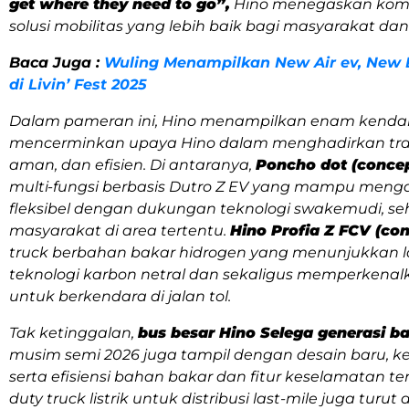
get where they need to go”,
Hino menegaskan kom
solusi mobilitas yang lebih baik bagi masyarakat da
Baca Juga :
Wuling Menampilkan New Air ev, New 
di Livin’ Fest 2025
Dalam pameran ini, Hino menampilkan enam kendar
mencerminkan upaya Hino dalam menghadirkan tran
aman, dan efisien. Di antaranya,
Poncho dot (
concep
multi-fungsi berbasis Dutro Z EV yang mampu meng
fleksibel dengan dukungan teknologi swakemudi, s
masyarakat di area tertentu.
Hino Profia Z FCV (
con
truck
berbahan bakar hidrogen yang menunjukkan l
teknologi karbon netral dan sekaligus memperken
untuk berkendara di jalan tol.
Tak ketinggalan,
bus besar Hino Selega generasi b
musim semi 2026 juga tampil dengan desain baru, k
serta efisiensi bahan bakar dan fitur keselamatan ter
duty truck
listrik untuk distribusi
last-mile
juga turut 