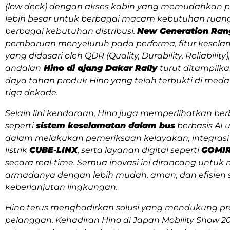
(
low deck
) dengan akses kabin yang memudahkan pe
lebih besar untuk berbagai macam kebutuhan ruan
berbagai kebutuhan distribusi.
New Generation Ran
pembaruan menyeluruh pada performa, fitur keselama
yang didasari oleh QDR (Quality, Durability, Reliabili
andalan
Hino di ajang Dakar Rally
turut ditampilk
daya tahan produk Hino yang telah terbukti di medan
tiga dekade.
Selain lini kendaraan, Hino juga memperlihatkan be
seperti
sistem keselamatan dalam bus
berbasis AI
dalam melakukan pemeriksaan kelayakan, integras
listrik
CUBE-LINX
, serta layanan digital seperti
GOMI
secara
real-time
. Semua inovasi ini dirancang unt
armadanya dengan lebih mudah, aman, dan efisien s
keberlanjutan lingkungan.
Hino terus menghadirkan solusi yang mendukung prod
pelanggan. Kehadiran Hino di Japan Mobility Show