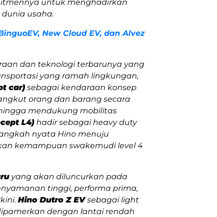
itmennya untuk menghadirkan
n dunia usaha.
BinguoEV, New Cloud EV, dan Alvez
aan dan teknologi terbarunya yang
sportasi yang ramah lingkungan,
t car
)
sebagai kendaraan konsep
angkut orang dan barang secara
ehingga mendukung mobilitas
cept
L4)
hadir sebagai
heavy duty
angkah nyata Hino menuju
alkan kemampuan swakemudi level 4
aru
yang akan diluncurkan pada
enyamanan tinggi, performa prima,
kini.
Hino Dutro Z EV
sebagai
light
dipamerkan dengan lantai rendah