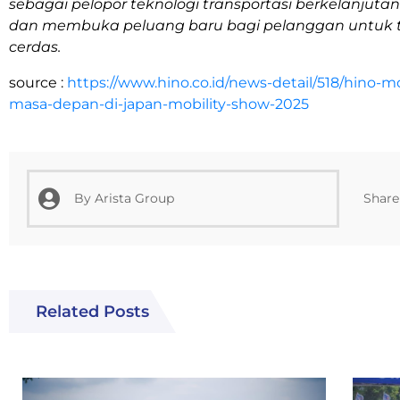
sebagai pelopor teknologi transportasi berkelanjut
dan membuka peluang baru bagi pelanggan untuk t
cerdas.
source :
https://www.hino.co.id/news-detail/518/hino
masa-depan-di-japan-mobility-show-2025
Share 
By
Arista Group
Related Posts