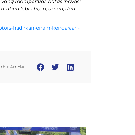
an yang memperluas batas inovasi
umbuh lebih hijau, aman, dan
-motors-hadirkan-enam-kendaraan-
this Article