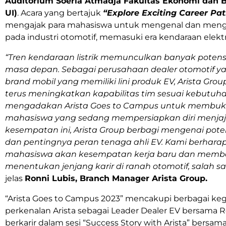
Auditorium Soeria Atmadja Fakultas Ekonomi dan Bi
UI)
. Acara yang bertajuk
“Explore Exciting Career Pat
mengajak para mahasiswa untuk mengenal dan mengek
pada industri otomotif, memasuki era kendaraan elektri
“Tren kendaraan listrik memunculkan banyak potensi
masa depan. Sebagai perusahaan dealer otomotif y
brand mobil yang memiliki lini produk EV, Arista Gro
terus meningkatkan kapabilitas tim sesuai kebutuha
mengadakan Arista Goes to Campus untuk membu
mahasiswa yang sedang mempersiapkan diri menjaja
kesempatan ini, Arista Group berbagi mengenai potens
dan pentingnya peran tenaga ahli EV. Kami berhara
mahasiswa akan kesempatan kerja baru dan memb
menentukan jenjang karir di ranah otomotif, salah s
jelas
Ronni Lubis, Branch Manager Arista Group.
“Arista Goes to Campus 2023” mencakupi berbagai keg
perkenalan Arista sebagai Leader Dealer EV bersama 
berkarir dalam sesi “Success Story with Arista” bersa