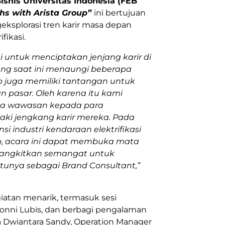
snis Universitas Indonesia (FEB
hs with Arista Group”
ini bertujuan
splorasi tren karir masa depan
fikasi.
 untuk menciptakan jenjang karir di
ang saat ini menaungi beberapa
up juga memiliki tantangan untuk
n pasar. Oleh karena itu kami
ka wawasan kepada para
ki jengkang karir mereka. Pada
i industri kendaraan elektrifikasi
p, acara ini dapat membuka mata
angkitkan semangat untuk
atunya sebagai Brand Consultant,”
iatan menarik, termasuk sesi
Ronni Lubis, dan berbagi pengalaman
ma Dwiantara Sandy, Operation Manager