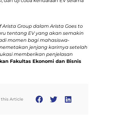
si, dan uji coba kendaraan EV selama
 Arista Group dalam Arista Goes to
ru tentang EV yang akan semakin
enjadi momen bagi mahasiswa-
memetakan jenjang karirnya setelah
redukasi memberikan penjelasan
ikan Fakultas Ekonomi dan Bisnis
this Article