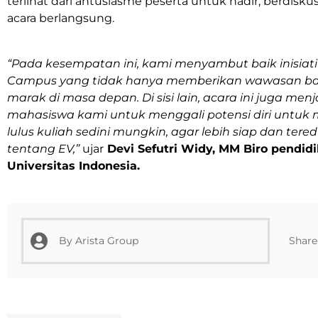
terlihat dari antusiasme peserta untuk hadir, berdisku
acara berlangsung.
“Pada kesempatan ini, kami menyambut baik inisiatif
Campus yang tidak hanya memberikan wawasan ba
marak di masa depan. Di sisi lain, acara ini juga m
mahasiswa kami untuk menggali potensi diri untuk 
lulus kuliah sedini mungkin, agar lebih siap dan te
tentang EV,”
ujar
Devi Sefutri Widy, MM Biro pendid
Universitas Indonesia.
Share 
By
Arista Group