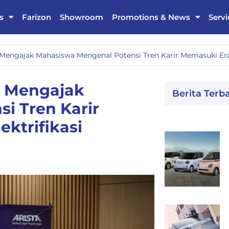
s
Farizon
Showroom
Promotions & News
Servi
Mengajak Mahasiswa Mengenal Potensi Tren Karir Memasuki Era 
3 Mengajak
Berita Terb
i Tren Karir
ktrifikasi