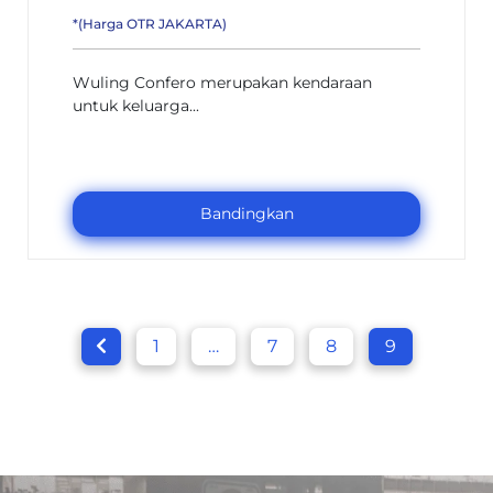
*(Harga OTR JAKARTA)
Wuling Confero merupakan kendaraan
untuk keluarga...
Bandingkan
1
…
7
8
9